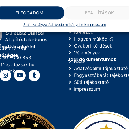
ELFOGADOM
BEÁLLÍTÁSOK
Süti szabályzat
Adatvédelmi irányelvek
Impresszum
Navigáció
Itt kezdd
Strausz János
Hogyan működik?
Alapító, tulajdonos
Gyakori kérdések
Ügyfélszolgálat
 1 9017 355
Vélemények
etőségek
 30 3000 858
Jogi dokumentumok
ÁSZF
o@csodazsak.hu
Adatvédelmi tájékoztató
s minket
Fogyasztóbarát tájékozt
Süti tájékoztató
Impresszum