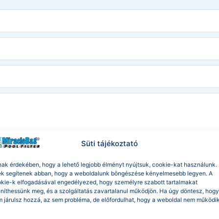
Süti tájékoztató
édelmi tájékoztató
-t!
ak érdekében, hogy a lehető legjobb élményt nyújtsuk, cookie-kat használunk.
k segítenek abban, hogy a weboldalunk böngészése kényelmesebb legyen. A
ELKÜLDÖM
kie-k elfogadásával engedélyezed, hogy személyre szabott tartalmakat
eníthessünk meg, és a szolgáltatás zavartalanul működjön. Ha úgy döntesz, hogy
 járulsz hozzá, az sem probléma, de előfordulhat, hogy a weboldal nem működi