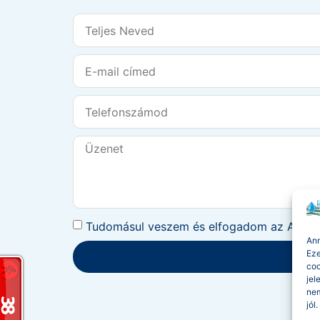
Tudomásul veszem és elfogadom az
Adatv
Ann
Eze
coo
jel
nem
jól.