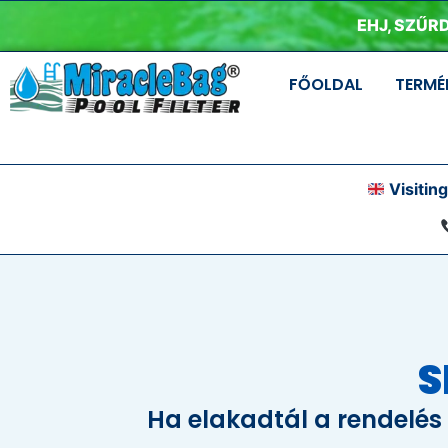
EHJ, SZŰRD
FŐOLDAL
TERMÉ
Visiting
S
Ha elakadtál a rendelés