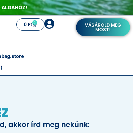
IS ALGÁHOZ!
0
0
Ft
VÁSÁROLD MEG
MOST!
ebag.store
!)
EZ
d, akkor írd meg nekünk: