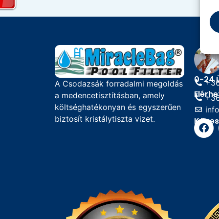
0-24 
+36
A Csodazsák forradalmi megoldás
Elérh
a medencetisztításban, amely
+36
költséghatékonyan és egyszerűen
inf
biztosít kristálytiszta vizet.
Köves