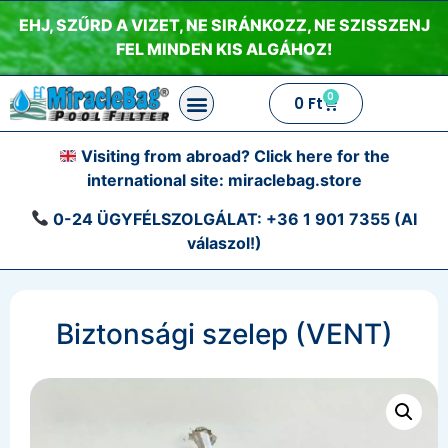
EHJ, SZŰRD A VIZET, NE SIRÁNKOZZ, NE SZISSZENJ
FEL MINDEN KIS ALGÁHOZ!
0
0
Ft
Visiting from abroad? Click here for the
international site:
miraclebag.store
0-24 ÜGYFÉLSZOLGÁLAT:
+36 1 901 7355 (AI
válaszol!)
Biztonsági szelep (VENT)