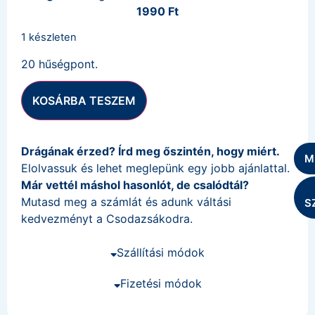
1990
Ft
1 készleten
20 hűségpont.
KOSÁRBA TESZEM
Drágának érzed? Írd meg őszintén, hogy miért.
M
Elolvassuk és lehet meglepünk egy jobb ajánlattal.
Már vettél máshol hasonlót, de csalódtál?
Mutasd meg a számlát és adunk váltási
S
kedvezményt a Csodazsákodra.
Szállítási módok
Fizetési módok