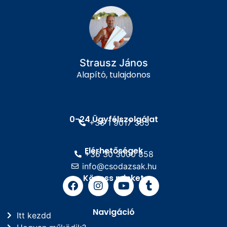
Strausz János
Alapító, tulajdonos
0-24 Ügyfélszolgálat
+36 1 9017 355
Elérhetőségek
+36 30 3000 858
info@csodazsak.hu
Kövess minket
Navigáció
Itt kezdd