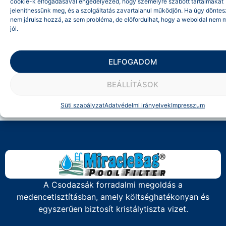
cookie-k elfogadásával engedélyezed, hogy személyre szabott tartalmakat
jeleníthessünk meg, és a szolgáltatás zavartalanul működjön. Ha úgy döntes
nem járulsz hozzá, az sem probléma, de előfordulhat, hogy a weboldal nem 
jól.
ELFOGADOM
BEÁLLÍTÁSOK
Süti szabályzat
Adatvédelmi irányelvek
Impresszum
A Csodazsák forradalmi megoldás a
medencetisztításban, amely költséghatékonyan és
egyszerűen biztosít kristálytiszta vizet.